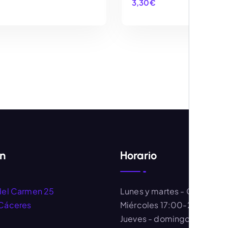
3,30
€
AÑADIR AL CARRITO
AÑADIR AL CARRIT
ón
Horario
del Carmen 25
Lunes y martes
- Cerrado
Cáceres
Miércoles
17:00-20:30
Jueves - domingo
- 11:00-