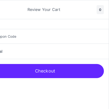
ic y Manga
Rol
Review Your Cart
0
upon Code
al
Checkout
 Marvel Imperial Nº3