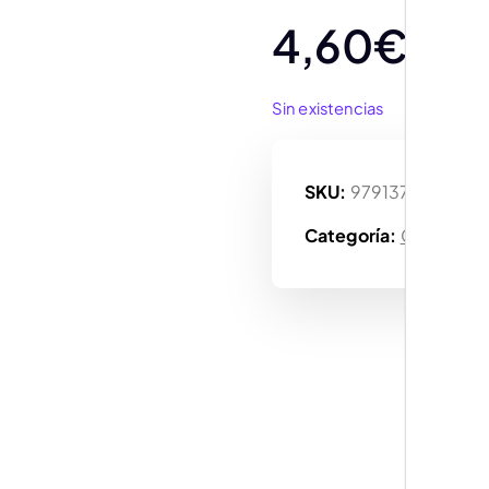
4,60
€
Sin existencias
SKU:
9791370133504
Categoría:
Cómic Gra