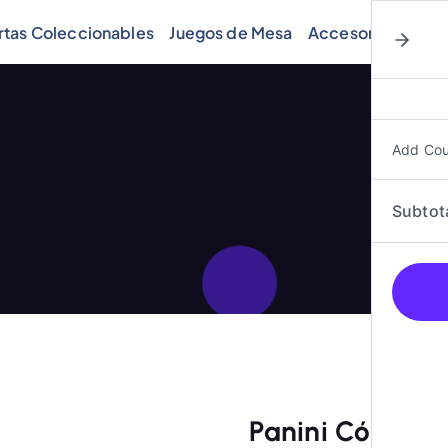
rtas Coleccionables
Juegos de Mesa
Accesorios
Cóm
Add Co
Subtot
Panini Cómics,