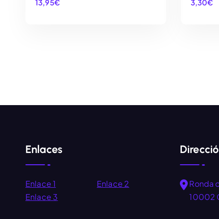
13,95
€
3,30
€
AÑADIR AL CARRITO
Enlaces
Direcci
Enlace 1
Enlace 2
Ronda 
Enlace 3
10002 