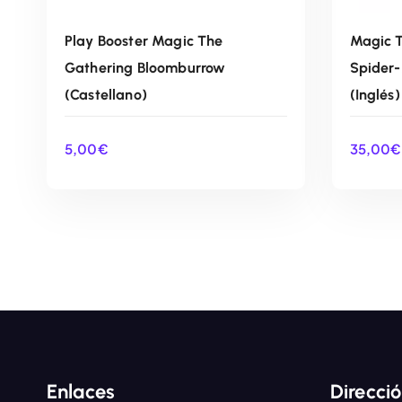
Play Booster Magic The
Magic T
Gathering Bloomburrow
Spider
(Castellano)
(Inglés)
5,00
€
35,00
€
AÑADIR AL CARRITO
Enlaces
Direcci