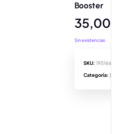
Booster
35,00
€
Sin existencias
SKU:
195166289908
Categoría:
Magic The