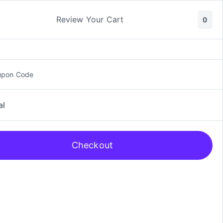
ic y Manga
Rol
Review Your Cart
0
upon Code
al
Checkout
ering, Spiderman Collector