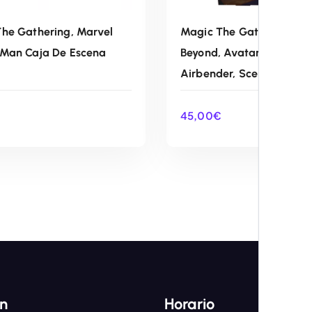
he Gathering, Marvel
Magic The Gathering, Un
-Man Caja De Escena
Beyond, Avatar The Last
Airbender, Scene Box
45,00
€
AÑADIR AL CARRITO
AÑADIR AL CARRIT
ón
Horario