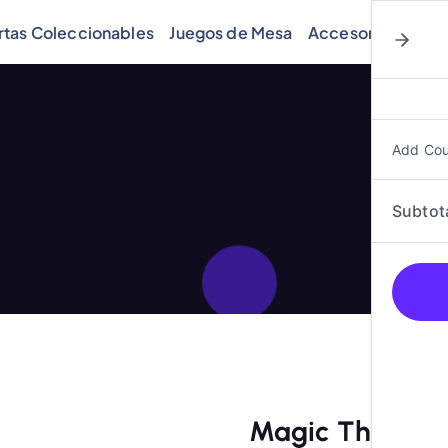
rtas Coleccionables
Juegos de Mesa
Accesorios
Cóm
Add Co
Subtot
Magic The Gath