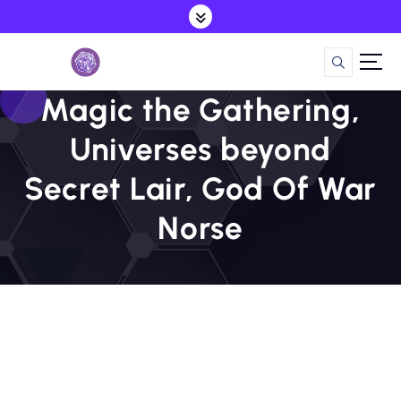
S
a
l
t
a
Magic the Gathering,
r
a
Universes beyond
l
c
Secret Lair, God Of War
o
n
Norse
t
e
n
i
d
o