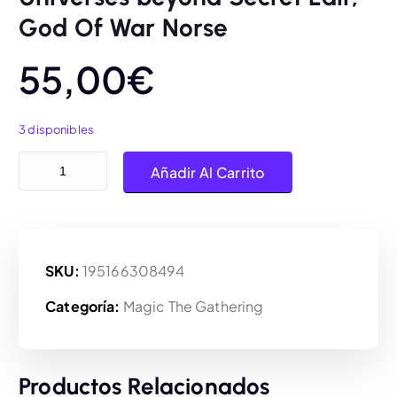
God Of War Norse
55,00
€
3 disponibles
Magic the Gathering, Universes beyond Secret Lair, God Of War
Añadir Al Carrito
SKU:
195166308494
Categoría:
Magic The Gathering
Productos Relacionados