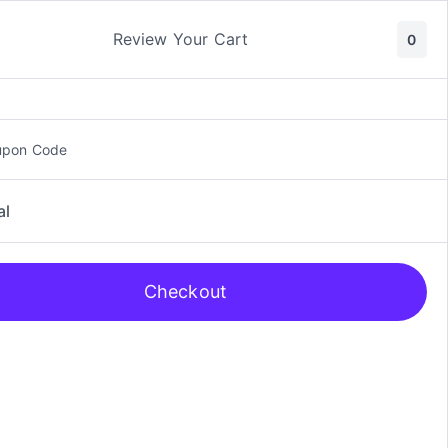
ic y Manga
Rol
Review Your Cart
0
upon Code
al
Checkout
dard Deck Protector Sleeves