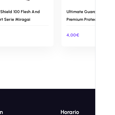
Shield 100 Flesh And
Ultimate Guard Deck Cas
rt Serie Miragai
Premium Protection Red
4,00
€
AÑADIR AL CARRITO
AÑADIR AL CARRIT
ón
Horario