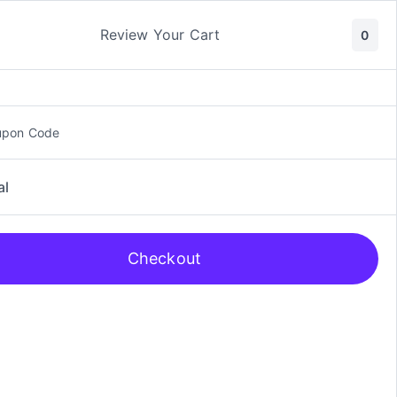
ic y Manga
Rol
Review Your Cart
0
upon Code
al
Checkout
 Mat and Artwork Tube