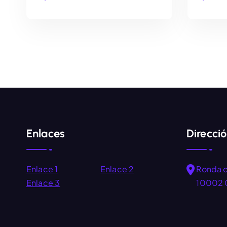
AÑADIR AL CARRITO
Enlaces
Direcci
Enlace 1
Enlace 2
Ronda 
Enlace 3
10002 