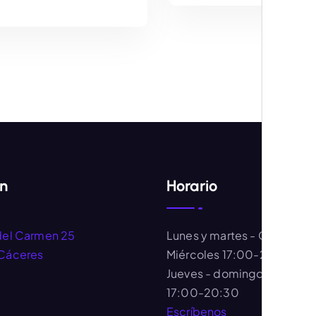
AÑADIR AL CARRITO
AÑADIR AL CARRIT
ón
Horario
del Carmen 25
Lunes y martes
- Cerrado
Cáceres
Miércoles
17:00-20:30
Jueves - domingo
- 11:00-
17:00-20:30
Escríbenos