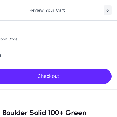
ic y Manga
Rol
Review Your Cart
0
upon Code
al
Checkout
 Boulder Solid 100+ Green