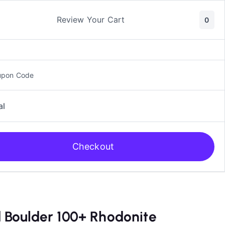
ic y Manga
Rol
Review Your Cart
0
upon Code
al
Checkout
 Boulder 100+ Rhodonite