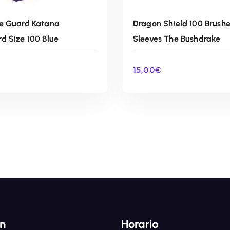
e Guard Katana
Dragon Shield 100 Brush
d Size 100 Blue
Sleeves The Bushdrake
15,00
€
AÑADIR AL CARRITO
AÑADIR AL CARRIT
ón
Horario