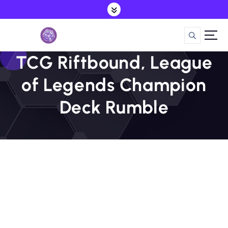
S
a
l
t
a
TCG Riftbound, League
r
a
of Legends Champion
l
c
Deck Rumble
o
n
t
e
n
i
d
o