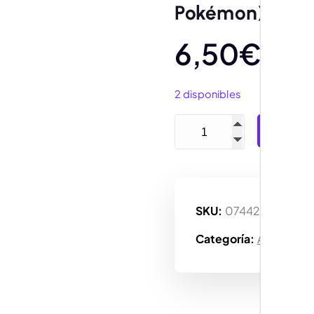
Pokémon)
6,50
€
2 disponibles
Tcg Pokémon, Deck Protec
Añadir
SKU:
074427851200
Categoría:
Accesorio