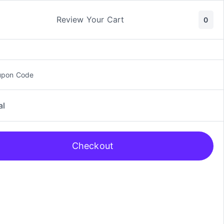
ic y Manga
Rol
Review Your Cart
0
upon Code
al
Checkout
eck Protector Sleeves (Art