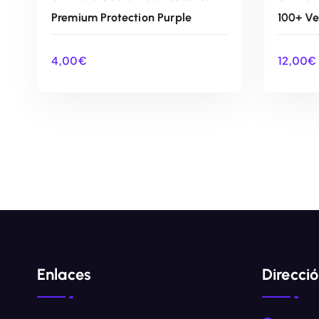
Premium Protection Purple
100+ V
4,00
€
12,00
€
AÑADIR AL CARRITO
Enlaces
Direcci