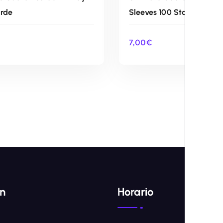
erde
Sleeves 100 Standard Si
7,00
€
AÑADIR AL CARRITO
AÑADIR AL CARRIT
ón
Horario