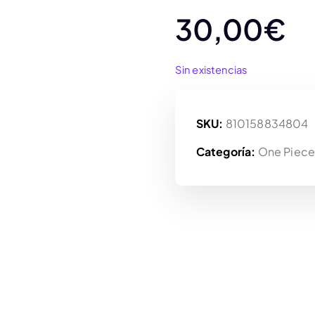
30,00
€
Sin existencias
SKU:
810158834804
Categoría:
One Piec