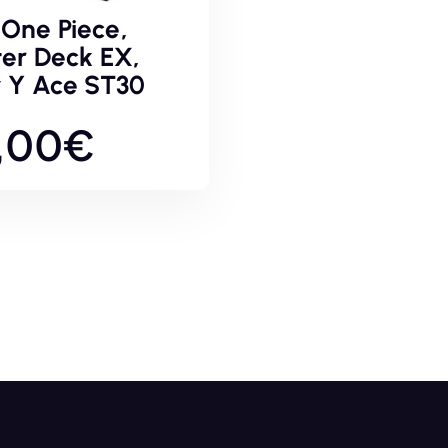
One Piece,
ter Deck EX,
y Y Ace ST30
,00
€