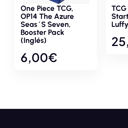
One Piece TCG,
TCG 
OP14 The Azure
Star
Seas´s Seven,
Luff
Booster Pack
25
(Inglés)
6,00
€