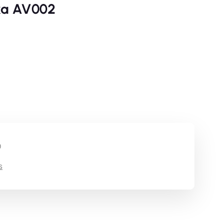
ka AV002
 Avatar the last Airbender Sokka AV002 cantidad
0
s