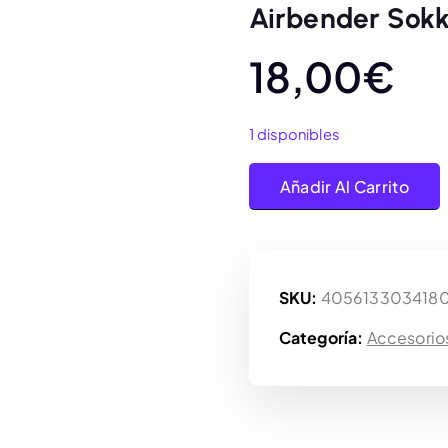
Airbender Sok
18,00
€
1 disponibles
Squaroes Collectible Box,
Añadir Al Carrito
SKU:
405613303418
Categoría:
Accesorio