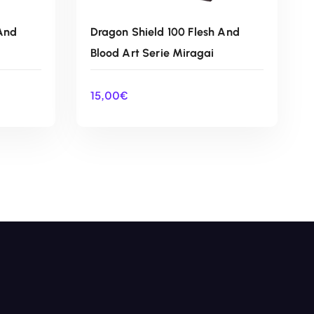
 And
Dragon Shield 100 Flesh And
Blood Art Serie Miragai
15,00
€
O
AÑADIR AL CARRITO