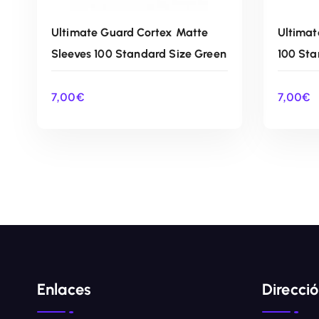
Ultimate Guard Cortex Matte
Ultimat
Sleeves 100 Standard Size Green
100 Sta
7,00
€
7,00
€
AÑADIR AL CARRITO
Enlaces
Direcci