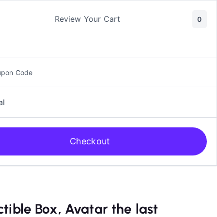
ic y Manga
Rol
Review Your Cart
0
upon Code
al
Checkout
tible Box, Avatar the last