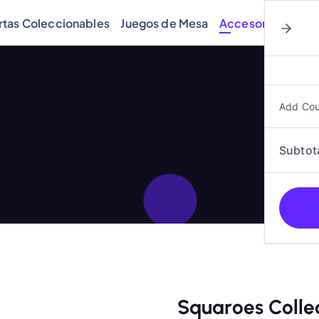
rtas Coleccionables
Juegos de Mesa
Accesorios
Cóm
Add Co
Subtot
Squaroes Collec