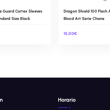
e Guard Cortex Sleeves
Dragon Shield 100 Flesh
ndard Size Black
Blood Art Serie Chane
15,00
€
AÑADIR AL CARRITO
AÑADIR AL CARRIT
ón
Horario