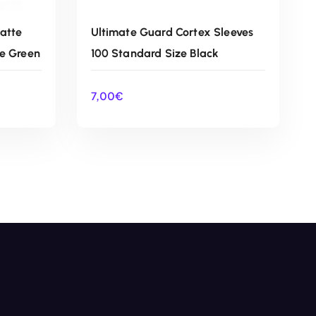
atte
Ultimate Guard Cortex Sleeves
ze Green
100 Standard Size Black
7,00
€
O
AÑADIR AL CARRITO