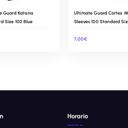
e Guard Katana
Ultimate Guard Cortex M
d Size 100 Blue
Sleeves 100 Standard Si
7,00
€
AÑADIR AL CARRITO
AÑADIR AL CARRIT
ón
Horario