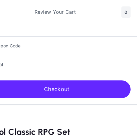
ic y Manga
Rol
Review Your Cart
0
upon Code
al
Checkout
ol Classic RPG Set