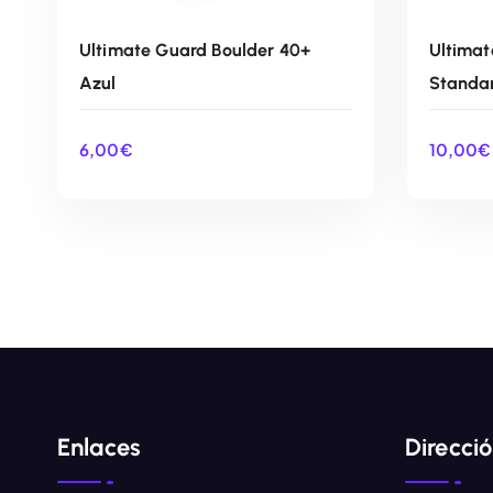
Ultimate Guard Boulder 40+
Ultimat
Azul
Standar
6,00
€
10,00
€
AÑADIR AL CARRITO
Enlaces
Direcci