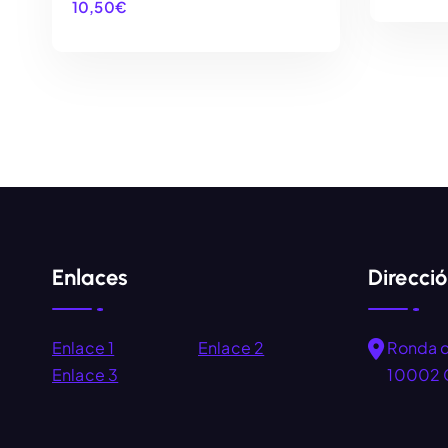
10,50
€
AÑADIR AL CARRITO
Enlaces
Direcci
Enlace 1
Enlace 2
Ronda 
Enlace 3
10002 