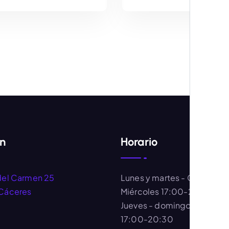
AÑADIR AL CARRITO
AÑADIR AL CARRIT
ón
Horario
del Carmen 25
Lunes y martes
- Cerrado
Cáceres
Miércoles
17:00-20:30
Jueves - domingo
- 11:00-
17:00-20:30