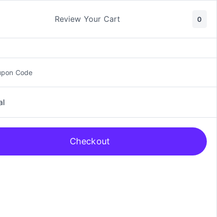
ic y Manga
Rol
Review Your Cart
0
upon Code
al
Checkout
, Manga Naruto Nº1