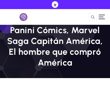
S
a
l
t
a
Panini Cómics, Marvel
r
a
Saga Capitán América,
l
c
El hombre que compró
o
n
América
t
e
n
i
d
o