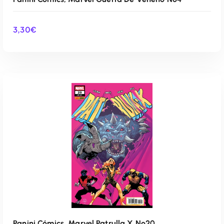
3,30
€
AÑADIR AL CARRITO
Panini Cómics, Marvel Patrulla X Nº20