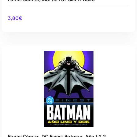
3,80
€
AÑADIR AL CARRITO
Panini Cómics, DC Finest Batman: Año 1 Y 2