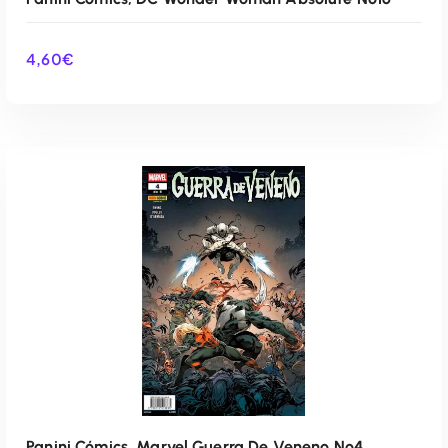
4,60
€
AÑADIR AL CARRITO
Panini Cómics, Marvel Guerra De Veneno Nº4