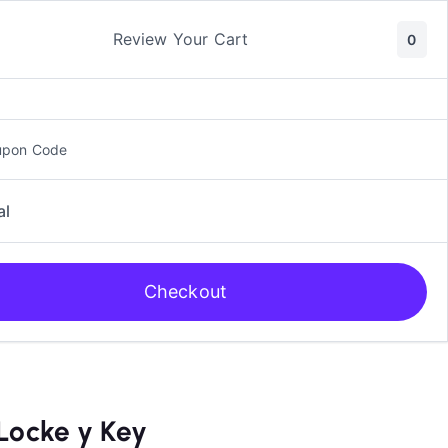
ic y Manga
Rol
Review Your Cart
0
upon Code
al
Checkout
 Locke y Key