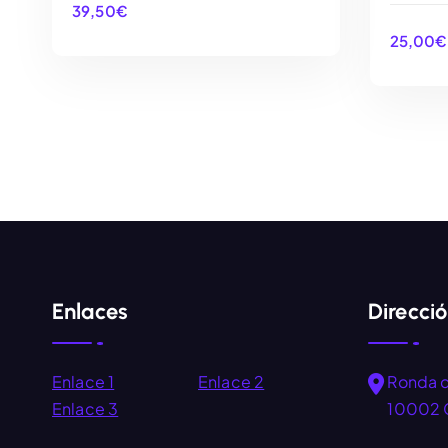
39,50
€
25,00
€
AÑADIR AL CARRITO
Enlaces
Direcci
Enlace 1
Enlace 2
Ronda 
Enlace 3
10002 