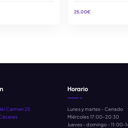
25,00
€
AÑADIR AL CARRITO
AÑADIR AL CARRIT
ón
Horario
del Carmen 25
Lunes y martes
- Cerrado
Cáceres
Miércoles
17:00-20:30
Jueves - domingo
- 11:00-