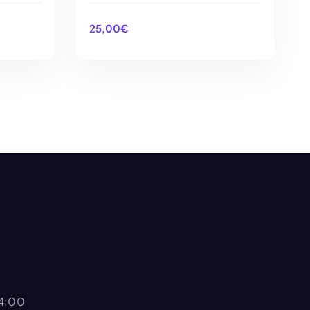
25,00
€
O
AÑADIR AL CARRITO
14:00