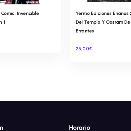
 Cómic: Invencible
Yermo Ediciones Enanos 
n 1
Del Templo Y Oosram De
Errantes
€
25,00
€
AÑADIR AL CARRITO
AÑADIR AL CARRIT
ón
Horario