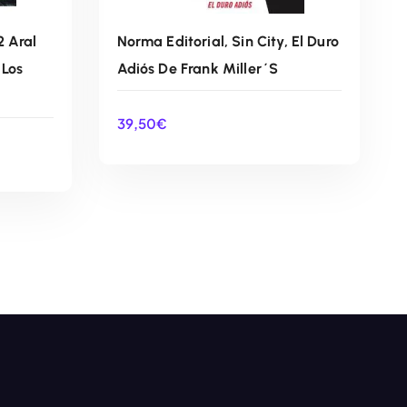
2 Aral
Norma Editorial, Sin City, El Duro
 Los
Adiós De Frank Miller´s
39,50
€
O
AÑADIR AL CARRITO