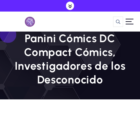
S
a
l
t
a
Panini Cómics DC
r
a
Compact Cómics,
l
c
Investigadores de los
o
n
Desconocido
t
e
n
i
d
o