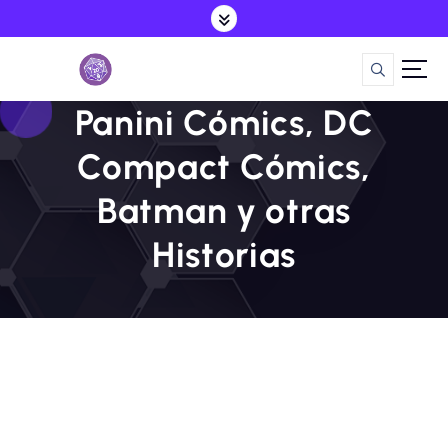
S
a
l
t
a
Panini Cómics, DC
r
a
Compact Cómics,
l
c
Batman y otras
o
n
Historias
t
e
n
i
d
o