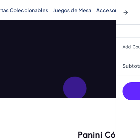
rtas Coleccionables
Juegos de Mesa
Accesorios
Cóm
Add Co
Subtot
Panini Cómics, 