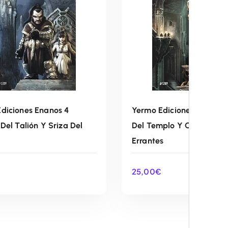
diciones Enanos 4
Yermo Ediciones Enanos 
 Del Talión Y Sriza Del
Del Templo Y Oosram De
Errantes
25,00
€
AÑADIR AL CARRITO
AÑADIR AL CARRIT