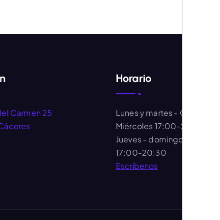
ón
Horario
del Carmen 25
Lunes y martes
- Cerrado
Cáceres
Miércoles
17:00-20:30
Jueves - domingo
- 11:00-
17:00-20:30
Escríbenos