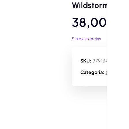
Wildstorm
38,00
€
Sin existencias
SKU:
9791370131630
Categoría:
Cómic tap