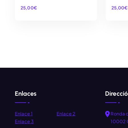
25,00
€
25,00
€
AÑADIR AL CARRITO
Enlaces
Direcci
Enlace 1
Enlace 2
Ronda 
Enlace 3
10002 