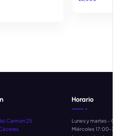
AÑADIR AL CARRITO
AÑADIR AL CARRIT
ón
Horario
del Carmen 25
Lunes y martes
- Cerrado
Cáceres
Miércoles
17:00-20:30