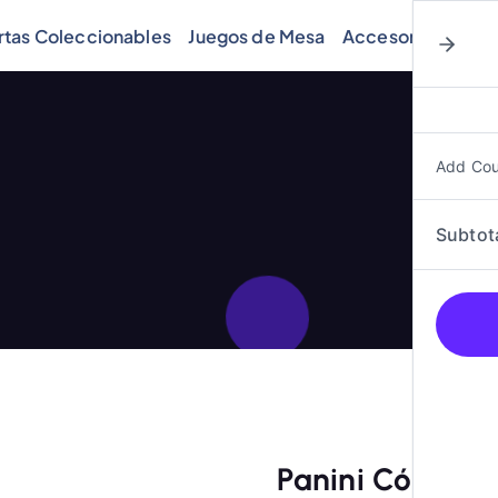
rtas Coleccionables
Juegos de Mesa
Accesorios
Cóm
Add Co
Subtot
Panini Cómics,