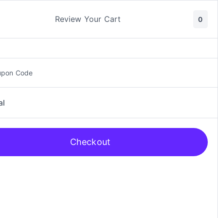
ic y Manga
Rol
Review Your Cart
0
upon Code
al
Checkout
 DC Black Lebel Zatana Abajo