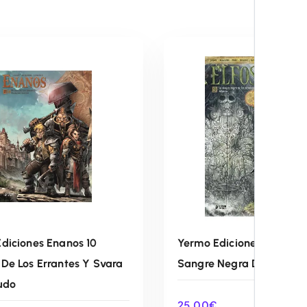
diciones Enanos 10
Yermo Ediciones Elfos 9 
De Los Errantes Y Svara
Sangre Negra De Los Sil
udo
25,00
€