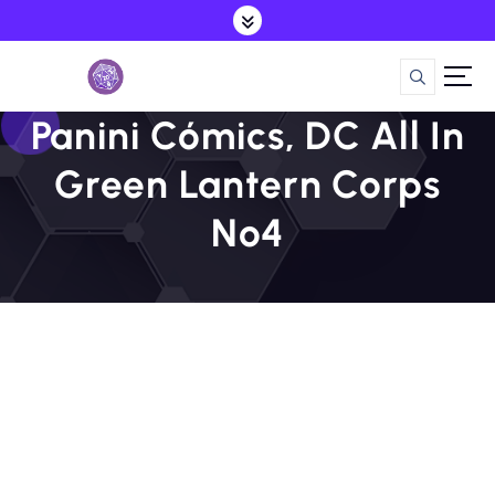
S
a
l
t
a
Panini Cómics, DC All In
r
a
Green Lantern Corps
l
c
Nº4
o
n
t
e
n
i
d
o