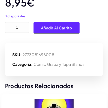
8,95
€
3 disponibles
Panini Cómics, DC All In Green Lantern Corps Nº4 cantidad
Añadir Al Carrito
SKU:
9773081698008
Categoría:
Cómic Grapa y Tapa Blanda
Productos Relacionados