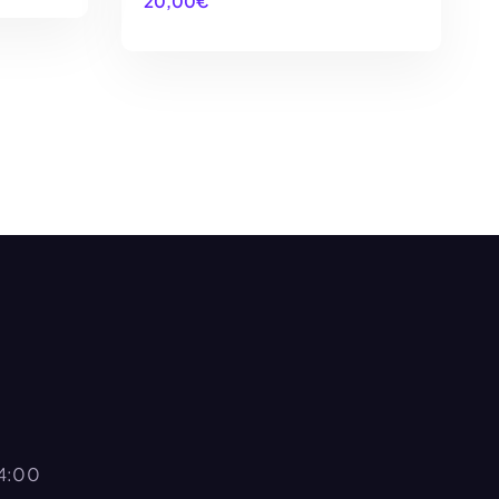
20,00
€
O
AÑADIR AL CARRITO
14:00