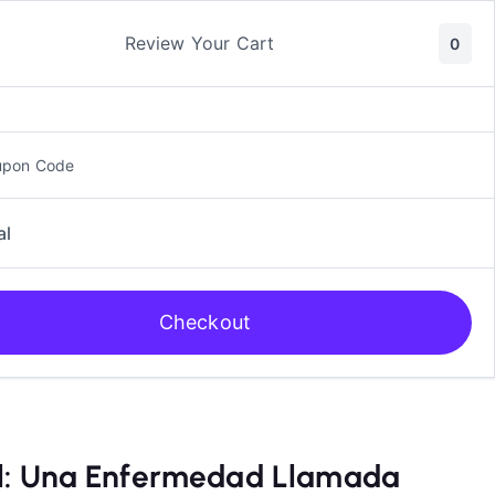
ic y Manga
Rol
Review Your Cart
0
upon Code
al
Checkout
al: Una Enfermedad Llamada