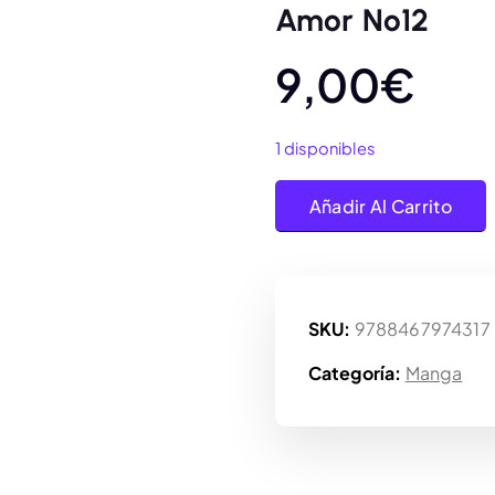
Amor Nº12
9,00
€
1 disponibles
Norma Editorial: Una En
Añadir Al Carrito
SKU:
9788467974317
Categoría:
Manga