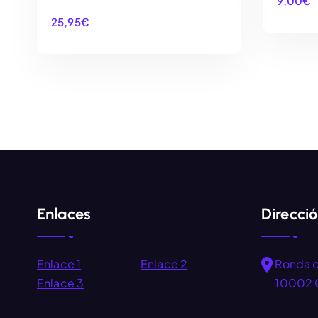
9,00
€
25,95
€
AÑADIR AL CARRITO
Enlaces
Direcci
Enlace 1
Enlace 2
Ronda 
Enlace 3
10002 