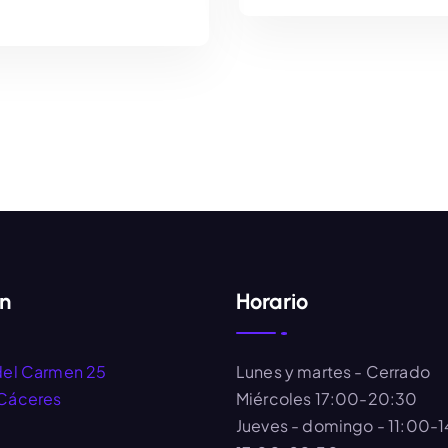
AÑADIR AL CARRITO
AÑADIR AL CARRIT
ón
Horario
del Carmen 25
Lunes y martes
- Cerrado
Cáceres
Miércoles
17:00-20:30
Jueves - domingo
- 11:00-