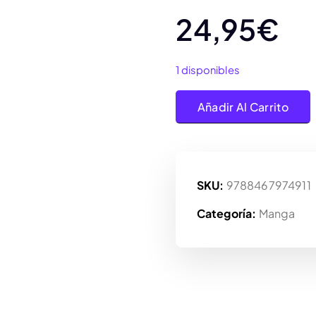
24,95
€
1 disponibles
Norma Editorial I Am A Her
Añadir Al Carrito
SKU:
9788467974911
Categoría:
Manga