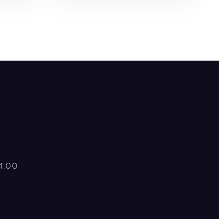
O
AÑADIR AL CARRITO
14:00