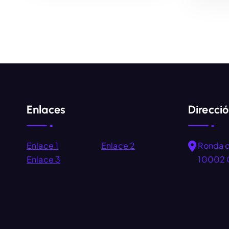
AÑADIR AL CARRITO
Enlaces
Direcci
Enlace 1
Enlace 2
Ronda 
Enlace 3
10002 