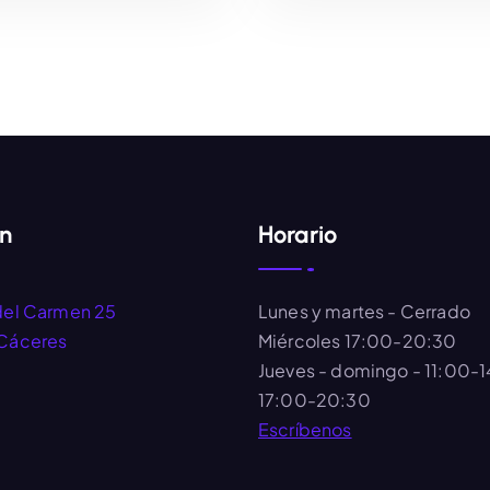
AÑADIR AL CARRITO
AÑADIR AL CARRIT
ón
Horario
del Carmen 25
Lunes y martes
- Cerrado
Cáceres
Miércoles
17:00-20:30
Jueves - domingo
- 11:00-
17:00-20:30
Escríbenos