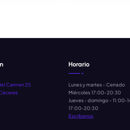
AÑADIR AL CARRITO
AÑADIR AL CARRIT
ón
Horario
del Carmen 25
Lunes y martes
- Cerrado
Cáceres
Miércoles
17:00-20:30
Jueves - domingo
- 11:00-
17:00-20:30
Escríbenos