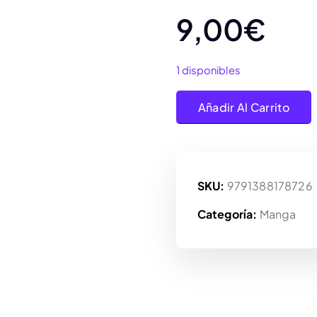
9,00
€
1 disponibles
Ivrea, kingdom Nº37 cant
Añadir Al Carrito
SKU:
9791388178726
Categoría:
Manga