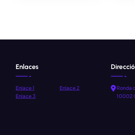
AÑADIR AL CARRITO
Enlaces
Direcci
Enlace 1
Enlace 2
Ronda 
Enlace 3
10002 