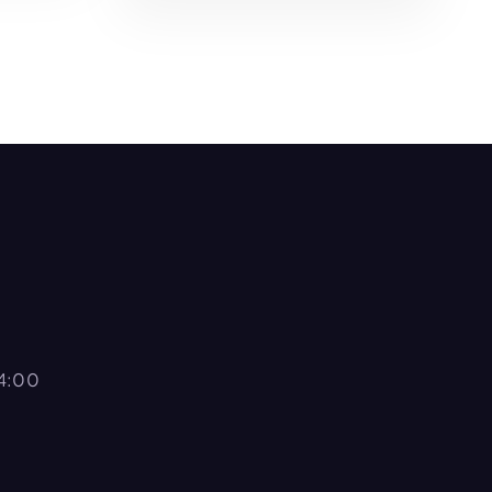
O
AÑADIR AL CARRITO
14:00