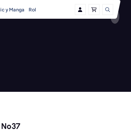
ic y Manga
Rol
 Nº37