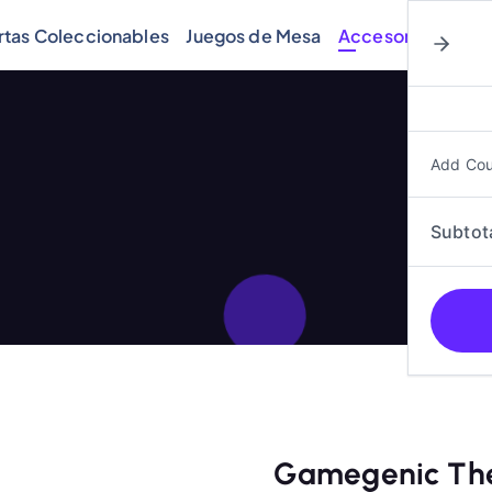
rtas Coleccionables
Juegos de Mesa
Accesorios
Cóm
Add Co
Subtot
Gamegenic The