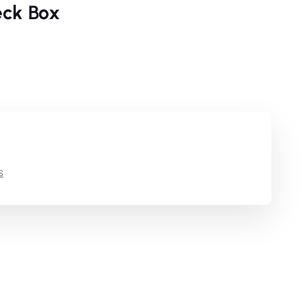
eck Box
s