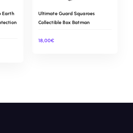
o Earth
Ultimate Guard Squaroes
otection
Collectible Box Batman
18,00
€
O
AÑADIR AL CARRITO