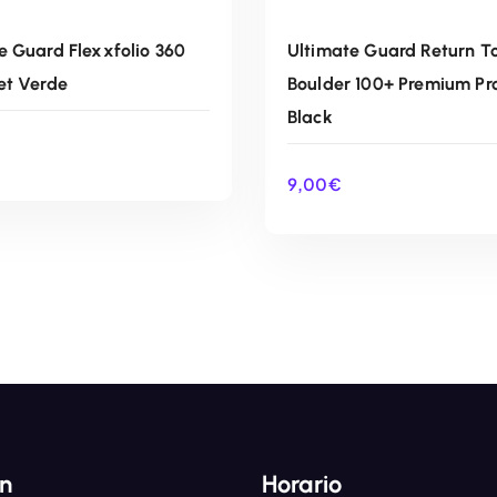
e Guard Flexxfolio 360
Ultimate Guard Return T
et Verde
Boulder 100+ Premium Pr
Black
9,00
€
AÑADIR AL CARRITO
AÑADIR AL CARRIT
ón
Horario