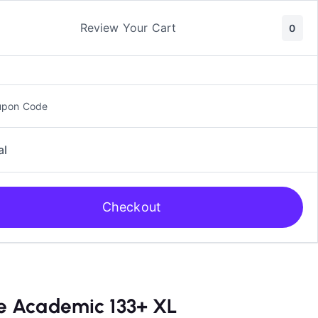
ic y Manga
Rol
Review Your Cart
0
upon Code
al
Checkout
 Academic 133+ XL