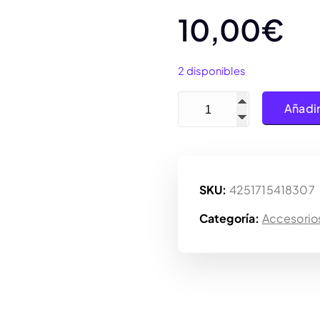
10,00
€
2 disponibles
Gamegenic Playmat Tube 
Añadir
SKU:
4251715418307
Categoría:
Accesorio