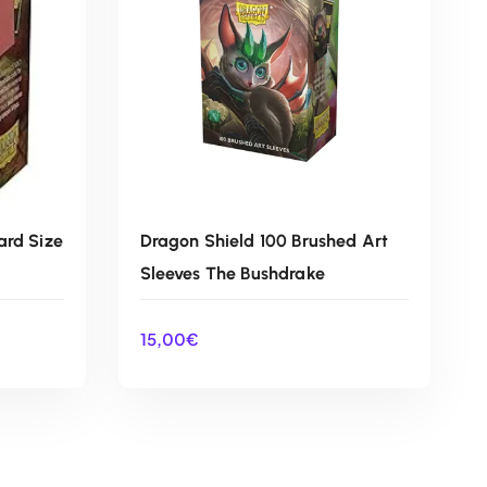
ard Size
Dragon Shield 100 Brushed Art
Sleeves The Bushdrake
15,00
€
O
AÑADIR AL CARRITO