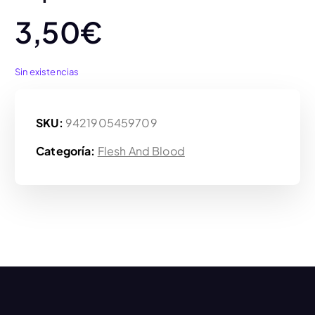
3,50
€
Sin existencias
SKU:
9421905459709
Categoría:
Flesh And Blood