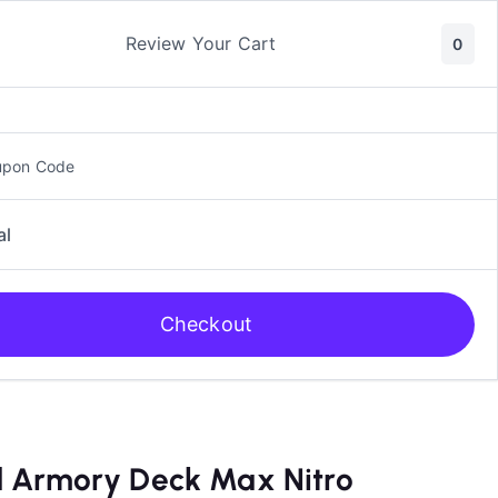
ic y Manga
Rol
Review Your Cart
0
upon Code
al
Checkout
d Armory Deck Max Nitro