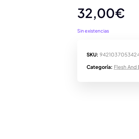
32,00
€
Sin existencias
SKU:
942103705342
Categoría:
Flesh And