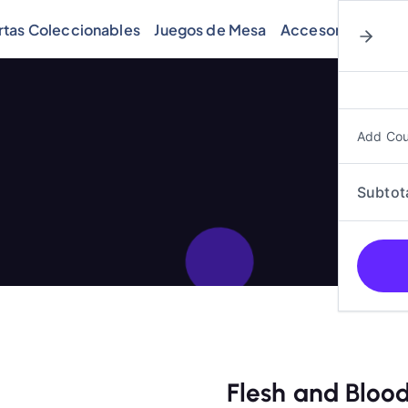
rtas Coleccionables
Juegos de Mesa
Accesorios
Cóm
Add Co
Subtot
Flesh and Bloo