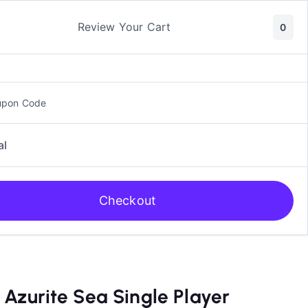
ic y Manga
Rol
Review Your Cart
0
upon Code
al
Checkout
 Azurite Sea Single Player