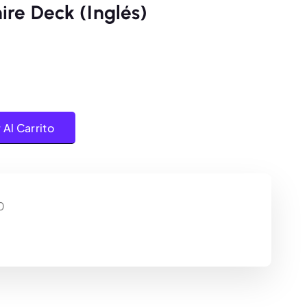
re Deck (Inglés)
a Single Player Emerald/Sapphire Deck (Inglés) cantidad
 Al Carrito
0