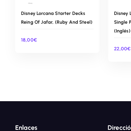
Disney Lorcana Starter Decks
Disney 
Reing Of Jafar, (Ruby And Steel)
Single 
(Inglés)
18,00
€
22,00
€
AÑADIR AL CARRITO
Enlaces
Direcci