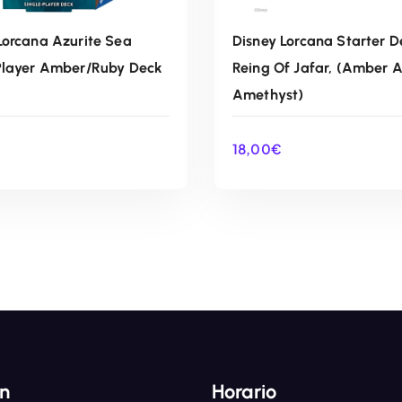
Lorcana Azurite Sea
Disney Lorcana Starter D
Player Amber/Ruby Deck
Reing Of Jafar, (Amber 
Amethyst)
18,00
€
AÑADIR AL CARRITO
AÑADIR AL CARRIT
ón
Horario