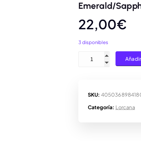
Emerald/Sapphi
22,00
€
3 disponibles
Disney Lorcana Azurite Se
Añadir
SKU:
405036898418
Categoría:
Lorcana