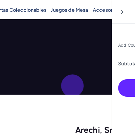
rtas Coleccionables
Juegos de Mesa
Accesorios
Cóm
Add Co
Subtot
Arechi, Smiley