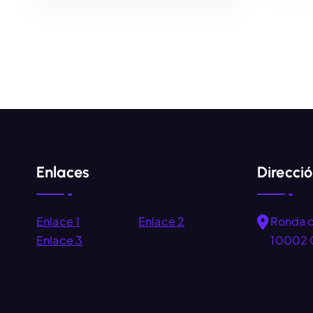
AÑADIR AL CARRITO
Enlaces
Direcci
Enlace 1
Enlace 2
Ronda 
Enlace 3
10002 