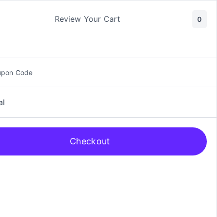
ic y Manga
Rol
Review Your Cart
0
upon Code
al
Checkout
 Nº6