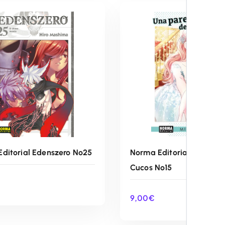
ditorial Edenszero Nº25
Norma Editorial Una Par
Cucos Nº15
9,00
€