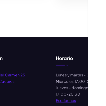
AÑADIR AL CARRITO
AÑADIR AL CARRIT
ón
Horario
del Carmen 25
Lunes y martes
- Cerrado
Cáceres
Miércoles
17:00-20:30
Jueves - domingo
- 11:00-
17:00-20:30
Escríbenos