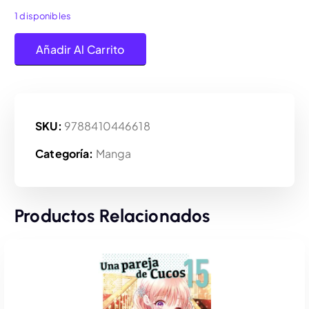
1 disponibles
Arechi, Me Enamoré de la Villana Nº7 cantidad
Añadir Al Carrito
SKU:
9788410446618
Categoría:
Manga
Productos Relacionados