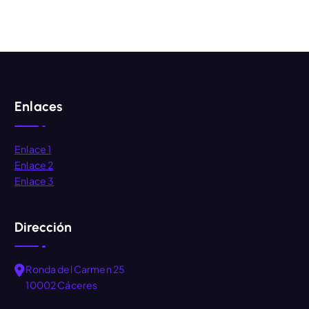
r
:
Enlaces
Enlace 1
Enlace 2
Enlace 3
Dirección
Ronda del Carmen 25
10002 Cáceres