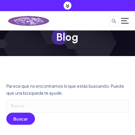
S
a
l
t
a
Blog
r
a
l
c
o
n
t
Parece que no encontramos lo que estás buscando. Puede
e
que una búsqueda te ayude.
n
i
B
d
u
o
s
c
a